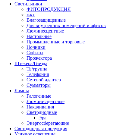
Светильники
ФИТОПРОДУКЦИЯ
жкх
Влагозащищенные
Для внутренних помещений и офисов
Люминесцентные
Настольные
Промышленные и торговые
Ночники
Софиты
Прожектора
Штекера/Гнезда
Тв/группа
Телефония
Сетевой адаптер
Сумматоры
Лампы
Галогенные
Люминисцентные
Накаливания
Светодиодные
Эра
Энергосберегающие
Светодиодная продукция
Уличное освещение